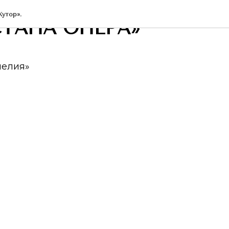
утор».
СТАНА ОПЕРА»
пелия»