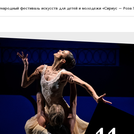
БОРИСА ЭЙФМАНА
ародный фестиваль искусств для детей и молодежи «Сириус – Роза Х