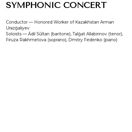
SYMPHONIC CONCERT
Conductor — Honored Worker of Kazakhstan Arman
Urazğaliyev
Soloists — Ädil Sūltan (baritone), Talğat Allabirinov (tenor),
Firuza Rakhmetova (soprano), Dmitry Fedenko (piano)