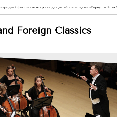
ародный фестиваль искусств для детей и молодежи «Сириус – Роза Х
and Foreign Classics