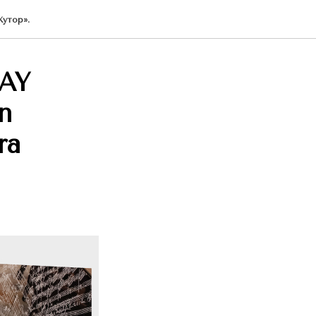
утор».
AY
n
ra