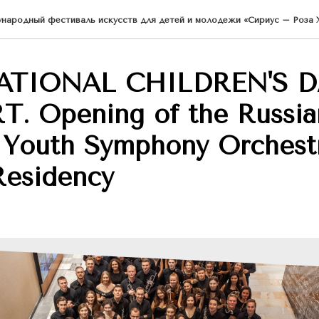
ародный фестиваль искусств для детей и молодежи «Сириус – Роза Х
ATIONAL CHILDREN'S D
. Opening of the Russia
 Youth Symphony Orchest
Residency